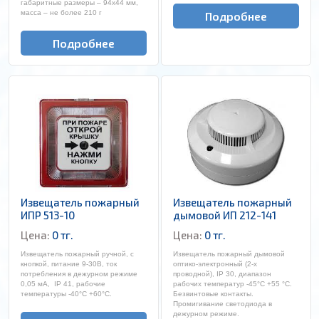
габаритные размеры – 94х44 мм,
масса – не более 210 г
Подробнее
Подробнее
Извещатель пожарный
Извещатель пожарный
ИПР 513-10
дымовой ИП 212-141
Цена:
0 тг.
Цена:
0 тг.
Извещатель пожарный ручной, с
Извещатель пожарный дымовой
кнопкой, питание 9-30В, ток
оптико-электронный (2-х
потребления в дежурном режиме
проводной), IP 30, диапазон
0,05 мА, IP 41, рабочие
рабочих температур -45°С +55 °С.
температуры -40°C +60°C.
Безвинтовые контакты.
Промигивание светодиода в
дежурном режиме.