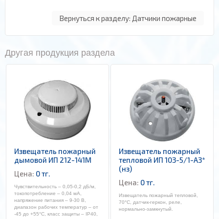
Вернуться к разделу: Датчики пожарные
Другая продукция раздела
Извещатель пожарный
Извещатель пожарный
дымовой ИП 212-141М
тепловой ИП 103-5/1-А3*
(нз)
Цена:
0 тг.
Цена:
0 тг.
Чувствительность – 0,05-0,2 дБ/м,
токопотребление – 0,04 мА,
Извещатель пожарный тепловой,
напряжение питания – 9-30 В,
70°С, датчик-геркон, реле,
диапазон рабочих температур – от
нормально-замкнутый.
-45 до +55°С, класс защиты – IP40,