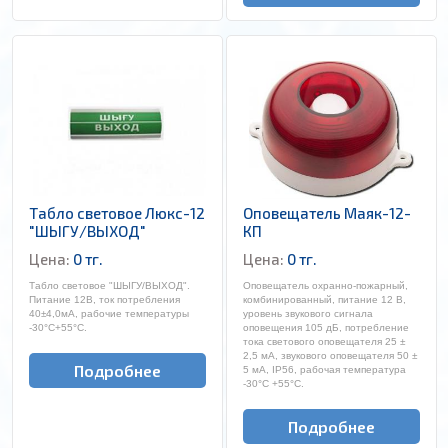
Табло световое Люкс-12
Оповещатель Маяк-12-
"ШЫГУ/ВЫХОД"
КП
Цена:
0 тг.
Цена:
0 тг.
Табло световое "ШЫГУ/ВЫХОД".
Оповещатель охранно-пожарный,
Питание 12В, ток потребления
комбинированный, питание 12 В,
40±4,0мА, рабочие температуры
уровень звукового сигнала
-30°С+55°C.
оповещения 105 дБ, потребление
тока светового оповещателя 25 ±
2,5 мА, звукового оповещателя 50 ±
Подробнее
5 мА, IP56, рабочая температура
-30°С +55°C.
Подробнее