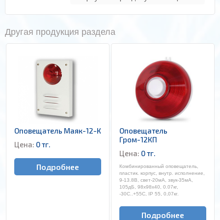
Другая продукция раздела
Оповещатель Маяк-12-К
Оповещатель
Гром-12КП
Цена:
0 тг.
Цена:
0 тг.
Подробнее
Комбинированный оповещатель,
пластик. корпус, внутр. исполнение,
9-13.8В, свет-20мА, звук-35мА,
105дБ, 98х98х40, 0.07кг,
-30С..+55С, IP 55, 0,07кг.
Подробнее