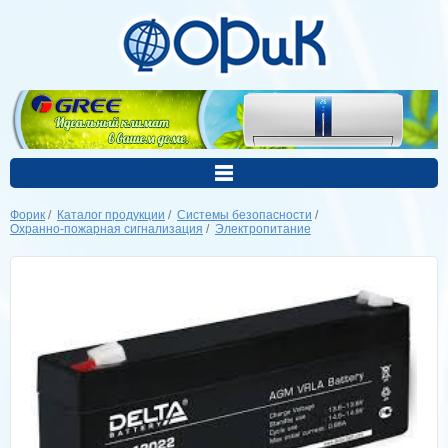
Форик
/
Каталог продукции
/
Системы безопасности
/
Охранно-пожарная сигнализация
/
Электропитание