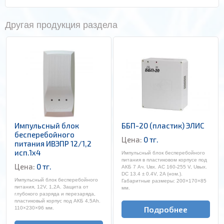
Другая продукция раздела
Импульсный блок
ББП-20 (пластик) ЭЛИС
бесперебойного
Цена:
0 тг.
питания ИВЭПР 12/1,2
исп.1х4
Импульсный блок бесперебойного
питания в пластиковом корпусе под
Цена:
0 тг.
АКБ 7 Ач. Uвх. AC 160-255 V, Uвых.
DC 13.4 ± 0.4V, 2A (ном.).
Импульсный блок бесперебойного
Габаритные размеры: 200×170×85
питания, 12V, 1,2А. Защита от
мм.
глубокого разряда и перезаряда,
пластиковый корпус под АКБ 4,5Ah.
Подробнее
110×230×96 мм.