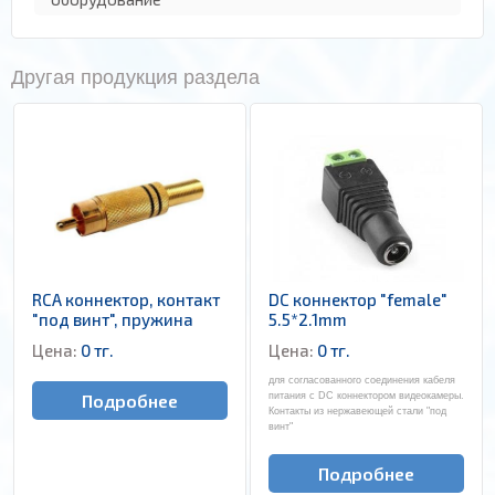
Другая продукция раздела
RCA коннектор, контакт
DC коннектор "female"
"под винт", пружина
5.5*2.1mm
Цена:
0 тг.
Цена:
0 тг.
для согласованного соединения кабеля
Подробнее
питания с DC коннектором видеокамеры.
Контакты из нержавеющей стали "под
винт"
Подробнее