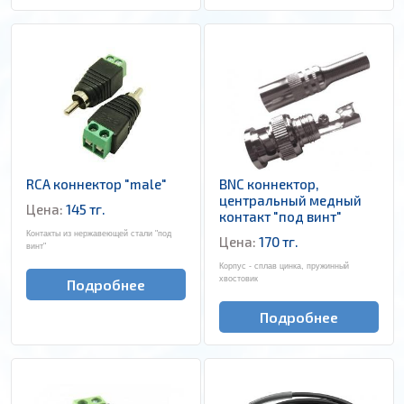
RCA коннектор "male"
BNC коннектор,
центральный медный
Цена:
145 тг.
контакт "под винт"
Контакты из нержавеющей стали "под
Цена:
170 тг.
винт"
Корпус - сплав цинка, пружинный
хвостовик
Подробнее
Подробнее