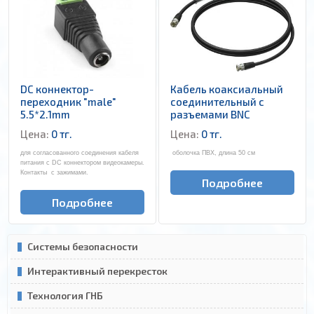
DC коннектор-
Кабель коаксиальный
переходник "male"
соединительный с
5.5*2.1mm
разъемами BNC
Цена:
0 тг.
Цена:
0 тг.
для согласованного соединения кабеля
оболочка ПВХ, длина 50 см
питания с DC коннектором видеокамеры.
Контакты с зажимами.
Подробнее
Подробнее
Системы безопасности
Интерактивный перекресток
Технология ГНБ