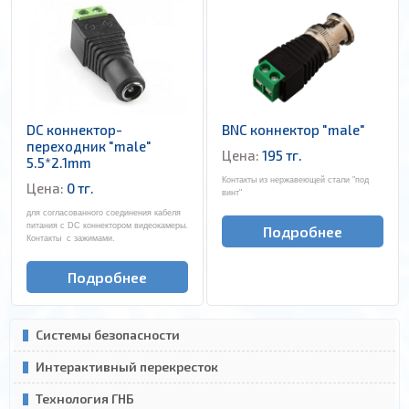
DC коннектор-
BNC коннектор "male"
переходник "male"
Цена:
195 тг.
5.5*2.1mm
Контакты из нержавеющей стали "под
Цена:
0 тг.
винт"
для согласованного соединения кабеля
питания с DC коннектором видеокамеры.
Подробнее
Контакты с зажимами.
Подробнее
Системы безопасности
Интерактивный перекресток
Технология ГНБ