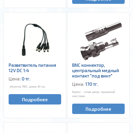
Разветвитель питания
BNC коннектор,
12V DC 1:4
центральный медный
контакт "под винт"
Цена:
0 тг.
Цена:
170 тг.
оболочка ПВХ, длина 40 см.
Корпус - сплав цинка, пружинный
хвостовик
Подробнее
Подробнее