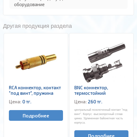
оборудование
Другая продукция раздела
RCA коннектор, контакт
BNC коннектор,
"под винт", пружина
термостойкий
Цена:
0 тг.
Цена:
260 тг.
центральный позолоченный контакт "под
Подробнее
винт". Корпус -высокопрочный сплав
цинка. Удлиненная байонетная часть
корпуса.
Подробнее